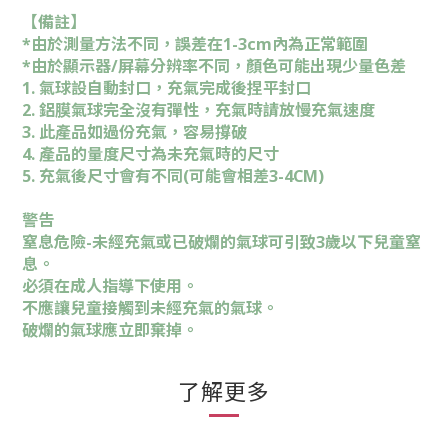
【備註】
*由於測量方法不同，誤差在1-3cm內為正常範圍
*由於顯示器/屏幕分辨率不同，顏色可能出現少量色差
1. 氣球設自動封口，充氣完成後捏平封口
2. 鋁膜氣球完全沒有彈性，充氣時請放慢充氣速度
3. 此產品如過份充氣，容易撐破
4. 產品的量度尺寸為未充氣時的尺寸
5. 充氣後尺寸會有不同(可能會相差3-4CM)
警告
窒息危險-未經充氣或已破爛的氣球可引致3歲以下兒童窒
息。
必須在成人指導下使用。
不應讓兒童接觸到未經充氣的氣球。
破爛的氣球應立即棄掉。
了解更多