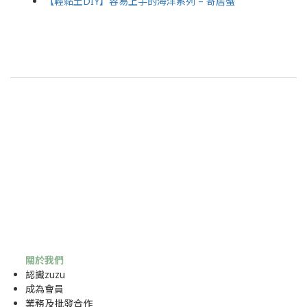
【輕黏土DIY】容易上手的海洋系列 –
寄居蟹
關於我們
認識zuzu
成為
會員
業務及批發合作