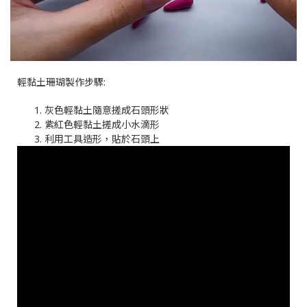
輕黏土珊瑚製作步驟:
灰色輕黏土隨意搓成石頭形狀
紫紅色輕黏土搓成小水滴形
利用工具造形，貼於石頭上