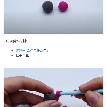
珊瑚
製作材料:
輕黏土(紫紅色及
灰色
)
黏土工具