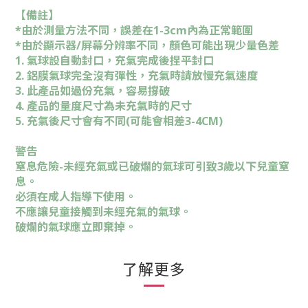
【備註】
*由於測量方法不同，誤差在1-3cm內為正常範圍
*由於顯示器/屏幕分辨率不同，顏色可能出現少量色差
1. 氣球設自動封口，充氣完成後捏平封口
2. 鋁膜氣球完全沒有彈性，充氣時請放慢充氣速度
3. 此產品如過份充氣，容易撐破
4. 產品的量度尺寸為未充氣時的尺寸
5. 充氣後尺寸會有不同(可能會相差3-4CM)
警告
窒息危險-未經充氣或已破爛的氣球可引致3歲以下兒童窒
息。
必須在成人指導下使用。
不應讓兒童接觸到未經充氣的氣球。
破爛的氣球應立即棄掉。
了解更多