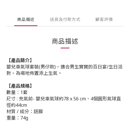
商品描述
送貨及付款方式
顧客評價
商品描述
【產品簡介】
嬰兒車氣球套裝(男仔款)，適合男生寶寶的百日宴/生日派
對，為場地佈置添上生氣。
【產品規格】
數量：1套
尺寸 : 充氣前- 嬰兒車氣球約78 x 56 cm、4個圓形氣球直
徑約44cm
材質 / 成分：鋁膜
重量：74g