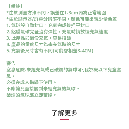
【備註】
*由於測量方法不同，誤差在1-3cm內為正常範圍
*由於顯示器/屏幕分辨率不同，顏色可能出現少量色差
1. 氣球設自動封口，充氣完成後捏平封口
2. 鋁膜氣球完全沒有彈性，充氣時請放慢充氣速度
3. 此產品如過份充氣，容易撐破
4. 產品的量度尺寸為未充氣時的尺寸
5. 充氣後尺寸會有不同(可能會相差3-4CM)
警告
窒息危險-未經充氣或已破爛的氣球可引致3歲以下兒童窒
息。
必須在成人指導下使用。
不應讓兒童接觸到未經充氣的氣球。
破爛的氣球應立即棄掉。
了解更多