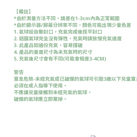
【備註】
*由於測量方法不同，誤差在1-3cm內為正常範圍
*由於顯示器/屏幕分辨率不同，顏色可能出現少量色差
1. 氣球設自動封口，充氣完成後捏平封口
2. 鋁膜氣球完全沒有彈性，充氣時請放慢充氣速度
3. 此產品如過份充氣，容易撐破
4. 產品的量度尺寸為未充氣時的尺寸
5. 充氣後尺寸會有不同(可能會相差3-4CM)
警告
窒息危險-未經充氣或已破爛的氣球可引致3歲以下兒童窒
必須在成人指導下使用。
不應讓兒童接觸到未經充氣的氣球。
破爛的氣球應立即棄掉。