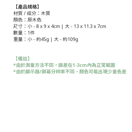
【產品規格】
材質 / 成分：木質
顏色：原木色
尺寸：
小 -
8 x 9 x 4cm |
大 - 13 x 11.3 x 7cm
數量：1件
重量：
小 -
約45g |
大 -
約109g
【備註】
*由於測量方法不同，誤差在1-3cm內為正常範圍
*由於顯示器/屏幕分辨率不同，顏色可能出現少量色差