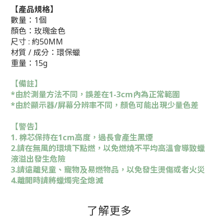
【產品規格】
數量：1個
顏色：玫瑰金色
尺寸 : 約50MM
材質 / 成分：環保蠟
重量：15g
【備註】
*由於測量方法不同，誤差在1-3cm內為正常範圍
*由於顯示器/屏幕分辨率不同，顏色可能出現少量色差
【警告
】
1. 棉芯保持在1cm高度，過長會產生黑煙
2.請在無風的環境下點燃，以免燃燒不平均高溫會導致蠟
液溢出發生危險
3.請遠離兒童、寵物及易燃物品，以免發生燙傷或者火災
4.離開時請將蠟燭完全熄滅
了解更多