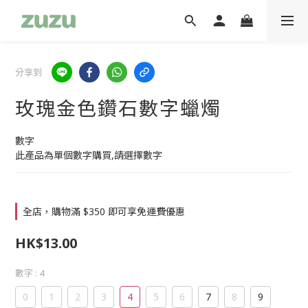
分享到
玫瑰金色鑽石數字蠟燭
數字
此產品為單個數字購買,請選擇數字
全店，購物滿 $350 即可享免運費優惠
HK$13.00
數字
: 4
0
1
2
3
4
5
6
7
8
9