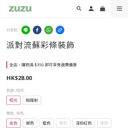
分享到
派對流蘇彩條裝飾
全店，購物滿 $350 即可享免運費優惠
HK$28.00
色調
: 啞光
啞光
點鐳射
顏色
: 金色
金色
銀色
藍色
綠色
淺粉紅色
紫色