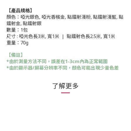
【產品規格】
顏色：
啞光銀色, 啞光香檳金, 點鐳射淺粉, 點鐳射淺藍, 點
鐳射金, 點鐳射銀
數量：1包
尺寸 :
啞光色
長3米, 寬1米 |
點鐳射色
長2.5米, 寬1米
重量：70g
【備註】
*由於測量方法不同，誤差在1-3cm內為正常範圍
*由於顯示器/屏幕分辨率不同，顏色可能出現少量色差
了解更多