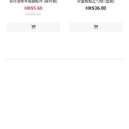
音符便條夾裝飾配件 (兩件裝)
兒童輕黏土12色 (盒裝)
HK$5.60
HK$36.00
HK$8.00