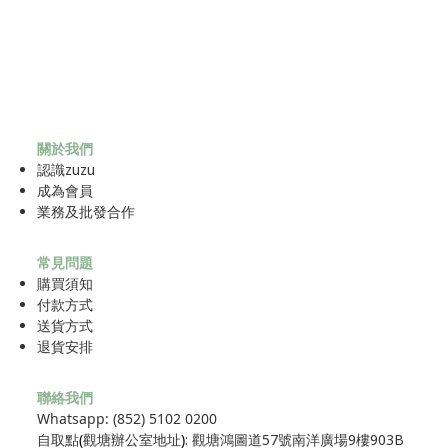
關於我們
認識zuzu
成為
會員
業務及批發合作
常見問題
購買須知
付款方式
送貨方式
退貨安排
聯絡我們
Whatsapp: (852) 5102 0200
自取點
(
觀塘辦公室地址
)
: 觀塘鴻圖道57號南洋廣場9樓903B