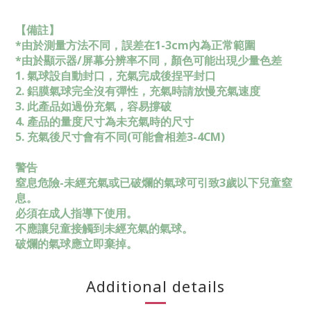
【備註】
*由於測量方法不同，誤差在1-3cm內為正常範圍
*由於顯示器/屏幕分辨率不同，顏色可能出現少量色差
1. 氣球設自動封口，充氣完成後捏平封口
2. 鋁膜氣球完全沒有彈性，充氣時請放慢充氣速度
3. 此產品如過份充氣，容易撐破
4. 產品的量度尺寸為未充氣時的尺寸
5. 充氣後尺寸會有不同(可能會相差3-4CM)
警告
窒息危險-未經充氣或已破爛的氣球可引致3歲以下兒童窒
息。
必須在成人指導下使用。
不應讓兒童接觸到未經充氣的氣球。
破爛的氣球應立即棄掉。
Additional details