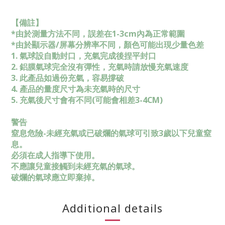
【備註】
*由於測量方法不同，誤差在1-3cm內為正常範圍
*由於顯示器/屏幕分辨率不同，顏色可能出現少量色差
1. 氣球設自動封口，充氣完成後捏平封口
2. 鋁膜氣球完全沒有彈性，充氣時請放慢充氣速度
3. 此產品如過份充氣，容易撐破
4. 產品的量度尺寸為未充氣時的尺寸
5. 充氣後尺寸會有不同(可能會相差3-4CM)
警告
窒息危險-未經充氣或已破爛的氣球可引致3歲以下兒童窒
息。
必須在成人指導下使用。
不應讓兒童接觸到未經充氣的氣球。
破爛的氣球應立即棄掉。
Additional details