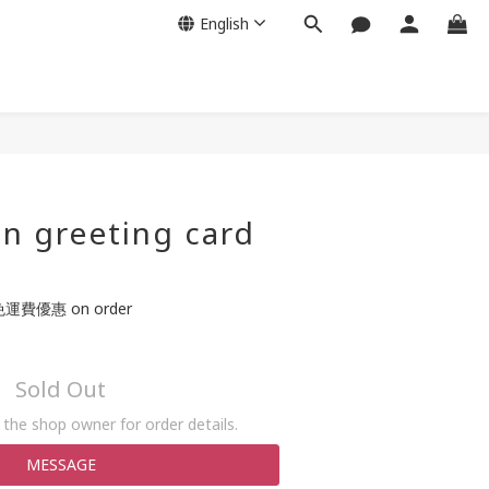
English
n greeting card
運費優惠 on order
Sold Out
the shop owner for order details.
MESSAGE