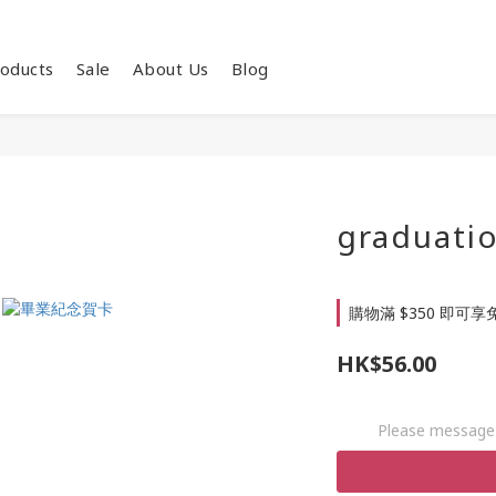
oducts
Sale
About Us
Blog
graduatio
購物滿 $350 即可享免
HK$56.00
Please message 