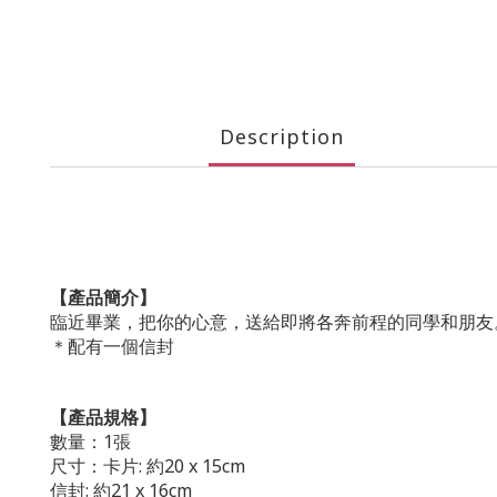
Description
【產品簡介】
臨近畢業，把你的心意，送給即將各奔前程的同學和朋友
＊配有一個信封
【產品規格】
數量：1張
尺寸：卡片: 約20 x 15cm
信封: 約21 x 16cm