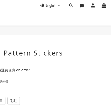
English
BUY NOW
Pattern Stickers
運費優惠 on order
2.00
星
彩虹