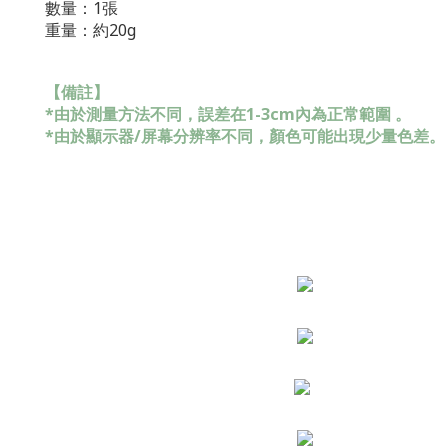
數量：1張
重量：約20g
【備註】
*由於測量方法不同，誤差在1-3cm內為正常範圍 。
*由於顯示器/屏幕分辨率不同，顏色可能出現少量色差。