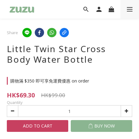
Share
Little Twin Star Cross
Body Water Bottle
購物滿 $350 即可享免運費優惠 on order
HK$69.30
HK$99.00
Quantity
ADD TO CART
BUY NOW