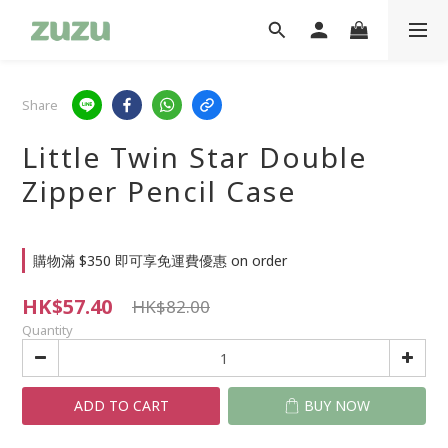
Share
Little Twin Star Double
Zipper Pencil Case
購物滿 $350 即可享免運費優惠 on order
HK$57.40
HK$82.00
Quantity
ADD TO CART
BUY NOW