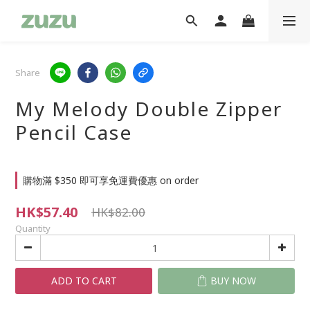
Share
My Melody Double Zipper
Pencil Case
購物滿 $350 即可享免運費優惠 on order
HK$57.40
HK$82.00
Quantity
ADD TO CART
BUY NOW