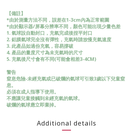
【備註】
*由於測量方法不同，誤差在1-3cm內為正常範圍
*由於顯示器/屏幕分辨率不同，顏色可能出現少量色差
1. 氣球設自動封口，充氣完成後捏平封口
2. 鋁膜氣球完全沒有彈性，充氣時請放慢充氣速度
3. 此產品如過份充氣，容易撐破
4. 產品的量度尺寸為未充氣時的尺寸
5. 充氣後尺寸會有不同(可能會相差3-4CM)
警告
窒息危險-未經充氣或已破爛的氣球可引致3歲以下兒童窒
息。
必須在成人指導下使用。
不應讓兒童接觸到未經充氣的氣球。
破爛的氣球應立即棄掉。
Additional details