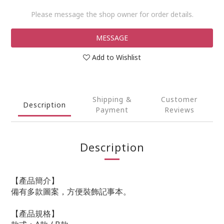
Please message the shop owner for order details.
MESSAGE
Add to Wishlist
Shipping &
Customer
Description
Payment
Reviews
Description
【產品簡介】
備有多款圖案，方便裝飾記事本。
【產品規格】