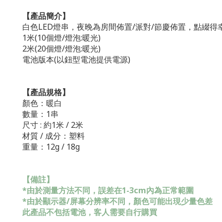
【產品簡介】
白色LED燈串，夜晚為房間佈置/派對/節慶佈置，點綴
1米(10個燈/燈泡:暖光)
2米(20個燈/燈泡:暖光)
電池版本(以鈕型電池提供電源)
【產品規格】
顏色：暖白
數量：1串
尺寸 : 約1米 / 2米
材質 / 成分：塑料
重量：12g / 18g
【備註】
*由於測量方法不同，誤差在1-3cm內為正常範圍
*由於顯示器/屏幕分辨率不同，顏色可能出現少量色差
此產品不包括電池，客人需要自行購買