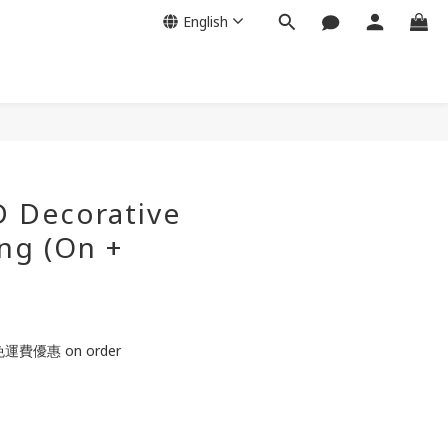
English
BUY NOW
D Decorative
ing (On +
運費優惠 on order