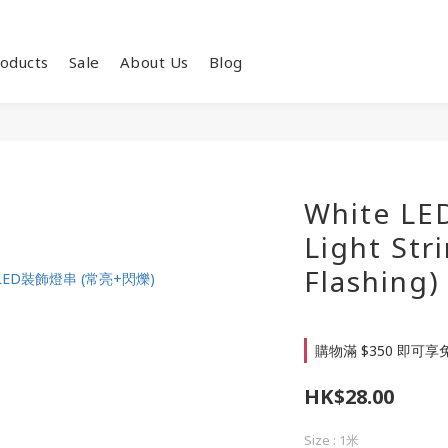
oducts
Sale
About Us
Blog
White LE
Light Str
Flashing)
購物滿 $350 即可享免
HK$28.00
Size
: 1米