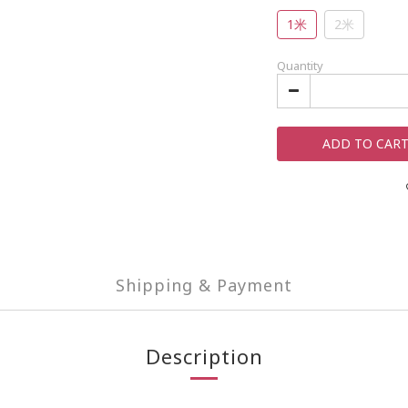
1米
2米
Quantity
ADD TO CAR
Shipping & Payment
Description