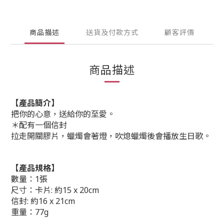
商品描述
送貨及付款方式
顧客評價
商品描述
【產品簡介】
把你的心意，送給你的至愛。
＊配有一個信封
拉走開關膠片，蠟燭會著燈，吹熄蠟燭後會播放生日歌。
【產品規格】
數量：1張
尺寸：卡片: 約15 x 20cm
信封: 約16 x 21cm
重量：77g