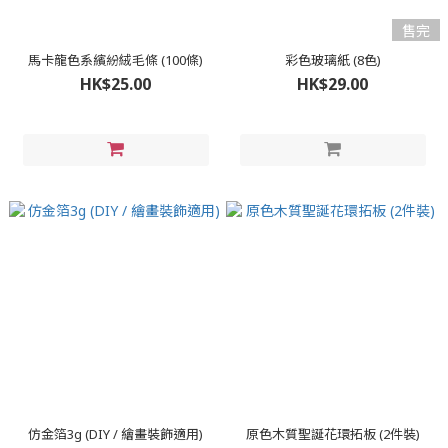
售完
馬卡龍色系繽紛絨毛條 (100條)
彩色玻璃紙 (8色)
HK$25.00
HK$29.00
仿金箔3g (DIY / 繪畫裝飾適用)
原色木質聖誕花環拓板 (2件裝)