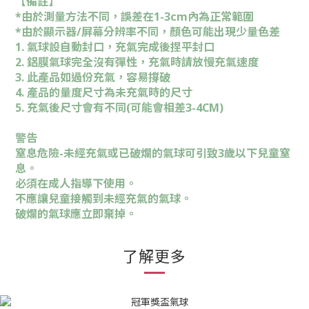
【備註】
*由於測量方法不同，誤差在1-3cm內為正常範圍
*由於顯示器/屏幕分辨率不同，顏色可能出現少量色差
1. 氣球設自動封口，充氣完成後捏平封口
2. 鋁膜氣球完全沒有彈性，充氣時請放慢充氣速度
3. 此產品如過份充氣，容易撐破
4. 產品的量度尺寸為未充氣時的尺寸
5. 充氣後尺寸會有不同(可能會相差3-4CM)
警告
窒息危險-未經充氣或已破爛的氣球可引致3歲以下兒童窒
息。
必須在成人指導下使用。
不應讓兒童接觸到未經充氣的氣球。
破爛的氣球應立即棄掉。
了解更多