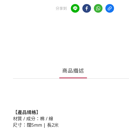
分享到
商品描述
【產品規格】
材質 / 成分：
棉 / 線
尺寸：
闊5mm |
長2
米