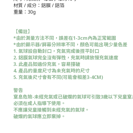
材質 / 成分：鋁膜 / 鋁箔
重量：30g
【備註】
*由於測量方法不同，誤差在1-3cm內為正常範圍
*由於顯示器/屏幕分辨率不同，顏色可能出現少量色差
1. 氣球設自動封口，充氣完成後捏平封口
2. 鋁膜氣球完全沒有彈性，充氣時請放慢充氣速度
3. 此產品如過份充氣，容易撐破
4. 產品的量度尺寸為未充氣時的尺寸
5. 充氣後尺寸會有不同(可能會相差3-4CM)
警告
窒息危險-未經充氣或已破爛的氣球可引致3歲以下兒童窒
必須在成人指導下使用。
不應讓兒童接觸到未經充氣的氣球。
破爛的氣球應立即棄掉。