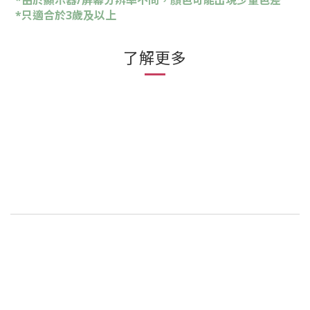
*由於顯示器/屏幕分辨率不同，顏色可能出現少量色差
*只適合於3歲及以上
了解更多