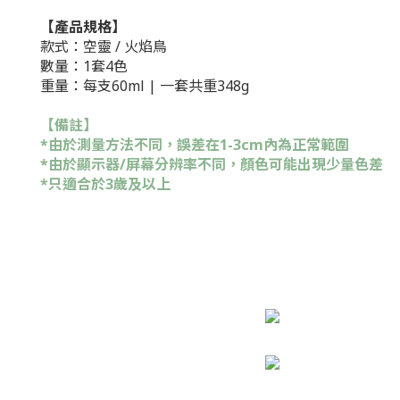
【產品規格】
款
式：空
靈
/ 火焰鳥
數量：1套4
色
重量：
每
支60ml |
一
套
共
重
348g
【備註】
*由於測量方法不同，誤差在1-3cm內為正常範圍
*由於顯示器/屏幕分辨率不同，顏色可能出現少量色差
*只適合於3歲及以上