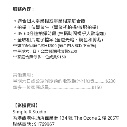
服務內容：
。適合個人畢業相或畢業相家庭合照
。拍攝 1 位畢業生（畢業袍拍攝/校服拍攝）
。
45-60分鐘拍攝時段 (拍攝時間視乎人數增加)
。
全取相片電子檔案 (全包光暗、調色和剪裁)
**如加配家庭合照+$300 (適合四人或以下家庭)
**星期六 , 日 / 公眾假期附加費$200
**家庭合照每多一位成員$150
其他費用 :
星期六日或公眾假期預約
收取額外附加費
.............
$200
每多一位家庭成員
...
.............................
.....
..
...........$150
【
影樓資料
】
Simple R Studio
香港觀塘牛頭角偉業街 134 號 The Ozone 2 樓 205室
聯絡電話 : 91769967